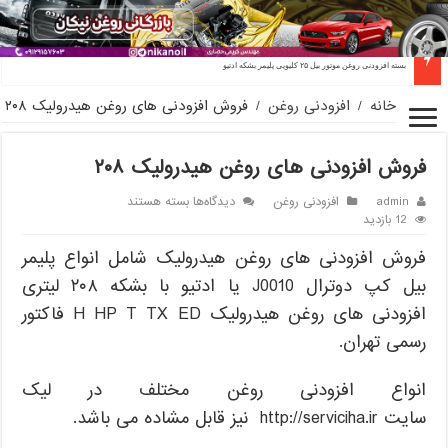
بسته افزودنی روغن موتور بیل ۲۵ کلیویی پلیمر بشکه ادتیو
خانه
/
افزودنی روغن
/
فروش افزودنی های روغن هیدرولیک ۲۰۸
فروش افزودنی های روغن هیدرولیک ۲۰۸
برای
admin
افزودنی روغن
دیدگاه‌ها
بسته هستند
فروش
12 بازدید
افزودنی
فروش افزودنی های روغن هیدرولیک شامل انواع پلیمر
های
روغن
بیل کپ دوترال J0010 یا ادتیو با بشکه ۲۰۸ لیتری
هیدرولیک
۲۰۸
افزودنی های روغن هیدرولیک H HP T TX ED فاکتور
رسمی تهران.
انواع افزودنی روغن مختلف در لیک
سایت http://serviciha.ir نیز قابل مشاده می باشد.