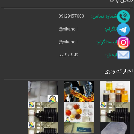
تماس با ما
شماره تماس:
09129157603
تلگرام:
@nikanoil
اینستاگرام:
@nikanoil
ایمیل:
کلیک کنید
اخبار تصویری