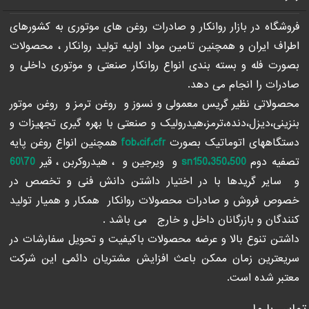
فروشگاه در بازار روانکار و صادرات روغن های موتوری به کشورهای
اطراف ایران و همچنین تامین مواد اولیه تولید روانکار ، محصولات
بصورت فله و بسته بندی انواع روانکار صنعتی و موتوری داخلی و
صادرات را انجام می دهد.
محصولاتی نظیر گریس معمولی و نسوز و روغن ترمز و روغن موتور
بنزینی،دیزل،دنده،ترمز،هیدرولیک و صنعتی با بهره گیری تجهیزات و
دستگاههای اتوماتیک بصورت
fob،cif،cfr
همچنین انواع روغن پایه
تصفیه دوم
sn150،350،500
و ویرجین و ، هیدروکربن ، قیر
70\60
و سایر گریدها با در اختیار داشتن دانش فنی و تخصص در
خصوص فروش و صادرات محصولات روانکار همکار و همیار تولید
کنندگان و بازرگانان داخل و خارج می باشد .
داشتن تنوع بالا و عرضه محصولات باکیفیت و تحویل سفارشات در
سریعترین زمان ممکن باعث افزایش مشتریان دائمی این شرکت
معتبر شده است.