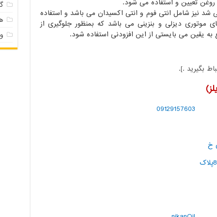
روغن تعیین و استفاده می شود.
گ
ی شد نیز شامل انتی فوم و انتی اکسیدان می باشد و استفاده
ه
ای موتوری دیزلی و بنزینی می باشد که بمنظور جلوگیری از
به یقین می بایستی از این افزودنی استفاده شود.
وا
ط بگیرید .].
لز)
09129157603
خصوص خ
براتی پلاک 3 و مشهد رضا شهر نبش رضوی 8پلاک
nikanOil