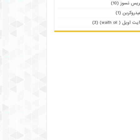
ریس نسوز
(10)
یدروکربن
(1)
یت اویل ( waith oil)
(3)