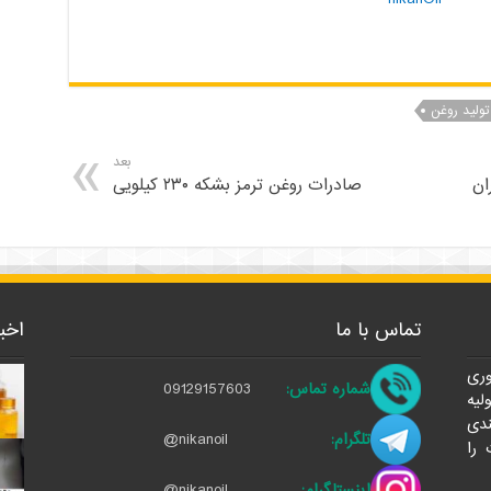
تولید روغن
بعد
صادرات روغن ترمز بشکه ۲۳۰ کیلویی
تماس با ما
اخب
وری
شماره تماس:
09129157603
لیه
ندی
تلگرام:
@nikanoil
 را
اینستاگرام:
@nikanoil