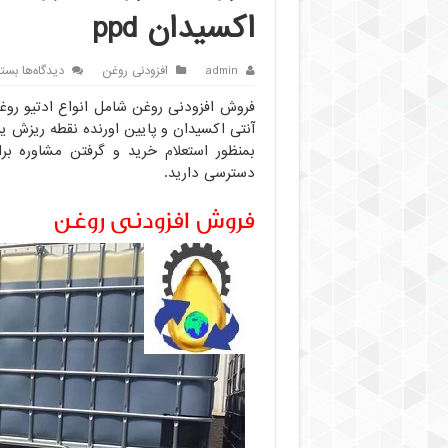
اکسیدان ppd
برای
admin
افزودنی روغن
دیدگاه‌ها
بست
فرو
فروش افزودنی روغن شامل انواع ادتیو روغ
افزو
روغ
آنتی اکسیدان و پایین اورنده نقطه ریزش یا ppd تهران
ادتی
بمنظور استعلام خرید و گرفتن مشاوره ب
آنتی
دسترسی دارید.
فوم
آنتی
فروش افزودنی روغن
اکس
ppd