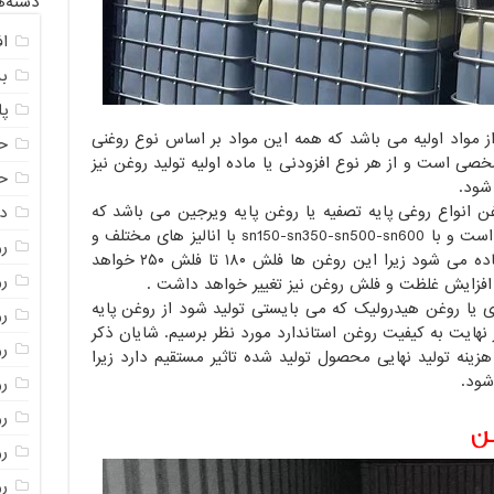
دسته‌ه
ا
ب
پل
 مواد اولیه می باشد که همه این مواد بر اساس نوع روغنی
ح
ی است و از هر نوع افزودنی یا ماده اولیه تولید روغن نیز
حو
شود.
 انواع روغی پایه تصفیه یا روغن پایه ویرجین می باشد که
د
این روغن ها در اصلاح به گروه sn معروف است و با sn150-sn350-sn500-sn600 با انالیز های مختلف و
رو
با فلش های متفاوت برای این منظور استفاده می شود زیرا این روغن ها فلش ۱۸۰ تا فلش ۲۵۰ خواهد
ر
افزایش غلظت و فلش روغن نیز تغییر خواهد داشت .
ی یا روغن هیدرولیک که می بایستی تولید شود از روغن پایه
رو
در نهایت به کیفیت روغن استاندارد مورد نظر برسیم. شایان ذکر
رو
نه تولید نهایی محصول تولید شده تاثیر مستقیم دارد زیرا
شود.
رو
ر
غن
ر
ر