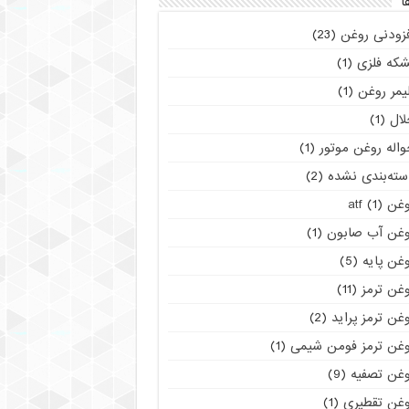
ا
فزودنی روغن
(23)
شکه فلزی
(1)
یمر روغن
(1)
لال
(1)
اله روغن موتور
(1)
سته‌بندی نشده
(2)
غن atf
(1)
وغن آب صابون
(1)
غن پایه
(5)
غن ترمز
(11)
غن ترمز پراید
(2)
وغن ترمز فومن شیمی
(1)
وغن تصفیه
(9)
وغن تقطیری
(1)