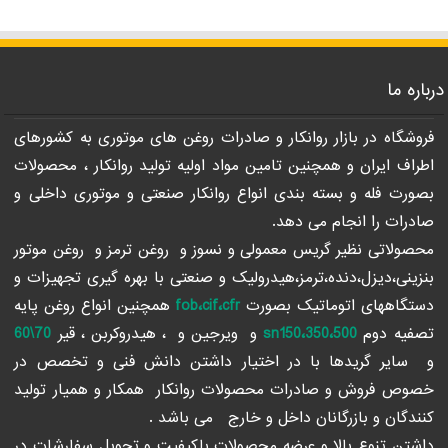
درباره ما
فروشگاه در بازار روانکار و صادرات روغن های موتوری به کشورهای
اطراف ایران و همچنین تامین مواد اولیه تولید روانکار ، محصولات
بصورت فله و بسته بندی انواع روانکار صنعتی و موتوری داخلی و
صادرات را انجام می دهد.
محصولاتی نظیر گریس معمولی و نسوز و روغن ترمز و روغن موتور
بنزینی،دیزل،دنده،ترمز،هیدرولیک و صنعتی با بهره گیری تجهیزات و
دستگاههای اتوماتیک بصورت
fob،cif،cfr
همچنین انواع روغن پایه
تصفیه دوم
sn150،350،500
و ویرجین و ، هیدروکربن ، قیر
70\60
و سایر گریدها با در اختیار داشتن دانش فنی و تخصص در
خصوص فروش و صادرات محصولات روانکار همکار و همیار تولید
کنندگان و بازرگانان داخل و خارج می باشد .
داشتن تنوع بالا و عرضه محصولات باکیفیت و تحویل سفارشات در