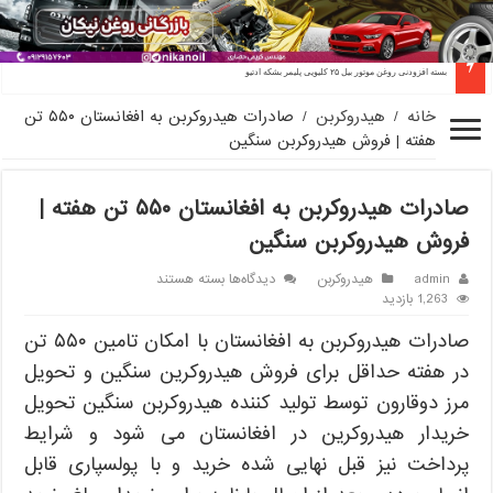
بسته افزودنی روغن موتور بیل ۲۵ کلیویی پلیمر بشکه ادتیو
خانه
/
هیدروکربن
/
صادرات هیدروکربن به افغانستان ۵۵۰ تن
هفته | فروش هیدروکربن سنگین
صادرات هیدروکربن به افغانستان ۵۵۰ تن هفته |
فروش هیدروکربن سنگین
برای
admin
هیدروکربن
دیدگاه‌ها
بسته هستند
صادرات
1,263 بازدید
هیدروکربن
صادرات هیدروکربن به افغانستان با امکان تامین ۵۵۰ تن
به
افغانستان
در هفته حداقل برای فروش هیدروکرین سنگین و تحویل
۵۵۰
تن
مرز دوقارون توسط تولید کننده هیدروکربن سنگین تحویل
هفته
خریدار هیدروکرین در افغانستان می شود و شرایط
|
فروش
پرداخت نیز قبل نهایی شده خرید و با پولسپاری قابل
هیدروکربن